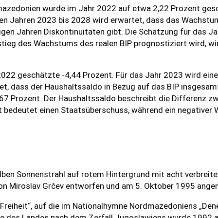
azedonien wurde im Jahr 2022 auf etwa 2,22 Prozent gesc
den Jahren 2023 bis 2028 wird erwartet, dass das Wachstu
igen Jahren Diskontinuitäten gibt. Die Schätzung für das Ja
stieg des Wachstums des realen BIP prognostiziert wird, wi
22 geschätzte -4,44 Prozent. Für das Jahr 2023 wird eine
t, dass der Haushaltssaldo in Bezug auf das BIP insgesam
-2,67 Prozent. Der Haushaltssaldo beschreibt die Differenz 
t bedeutet einen Staatsüberschuss, während ein negativer W
lben Sonnenstrahl auf rotem Hintergrund mit acht verbreiter
von Miroslav Grčev entworfen und am 5. Oktober 1995 ang
r Freiheit“, auf die im Nationalhymne Nordmazedoniens „Den
ge des Landes nach dem Zerfall Jugoslawiens wurde 1992