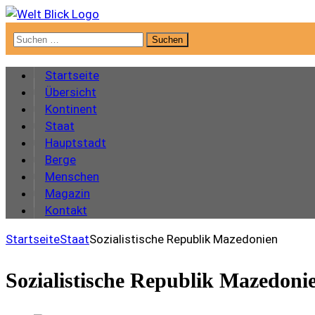
Suchen
nach:
Startseite
Übersicht
Kontinent
Staat
Hauptstadt
Berge
Menschen
Magazin
Kontakt
Startseite
Staat
Sozialistische Republik Mazedonien
Sozialistische Republik Mazedoni