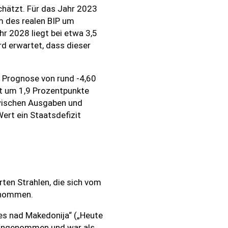
hätzt. Für das Jahr 2023
m des realen BIP um
hr 2028 liegt bei etwa 3,5
rd erwartet, dass dieser
 Prognose von rund -4,60
t um 1,9 Prozentpunkte
zwischen Ausgaben und
ert ein Staatsdefizit
ten Strahlen, die sich vom
enommen.
es nad Makedonija“ („Heute
 angenommen und war als