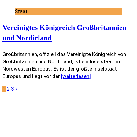
Staat
Vereinigtes Königreich Großbritannien
und Nordirland
Großbritannien, offiziell das Vereinigte Königreich von
Großbritannien und Nordirland, ist ein Inselstaat im
Nordwesten Europas. Es ist der größte Inselstaat
Europas und liegt vor der
[weiterlesen]
1
2
3
»
Seitennummerierung
der
Beiträge